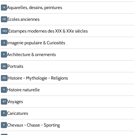
Aquarelles, dessins, peintures
14
Ecoles anciennes
131
Estampes modernes des XIX & XXe siècles
143
Imagerie populaire & Curiosités
5
Architecture & ornements
9
Portraits
36
Histoire - Mythologie - Religions
70
Histoire naturelle
9
Voyages
47
Caricatures
9
Chevaux - Chasse - Sporting
9