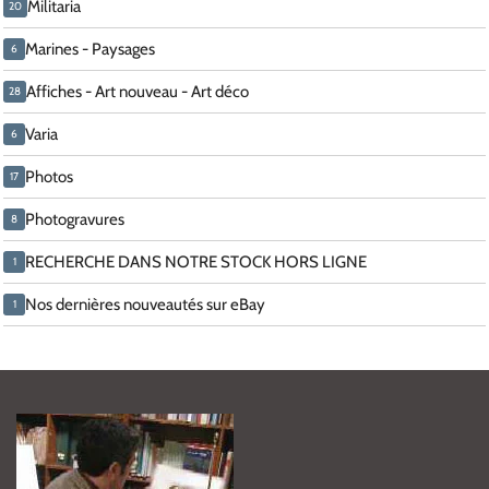
Militaria
20
Marines - Paysages
6
Affiches - Art nouveau - Art déco
28
Varia
6
Photos
17
Photogravures
8
RECHERCHE DANS NOTRE STOCK HORS LIGNE
1
Nos dernières nouveautés sur eBay
1